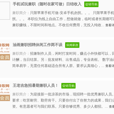
手机试玩兼职（随时在家可做）日结收入
促销导购
兼职简介：
只限苹果手机可做-安卓手机勿扰。。。 只限苹果手机
扰。。。 本职位为线上自由工作，想做就做，临时或者长期都可
兼职赚钱，不限时间和地点。不收任何费用，无投入纯收...
查看详
油画兼职招聘休闲工作两不误
保姆家政
兼职简介：
招兼制作人员，闲时打发时间，赚点小外快都可以，
计酬，当日结算。另：批发材料、出售成品，专业表框。 数字油画
简单易学，无需任何基础适合所有人群。要求认真细心，...
查看详
王老吉急招暑期兼职人员！
促销导购
兼职简介：
为迎接新一批凉茶的市场，现招聘一批优秀兼职人员
要求：吃苦耐劳、勤劳肯干。只要你付出了你努力的成果，我们
资。有意愿者可与我们联系。只要你够优秀、多少人都招。...
查