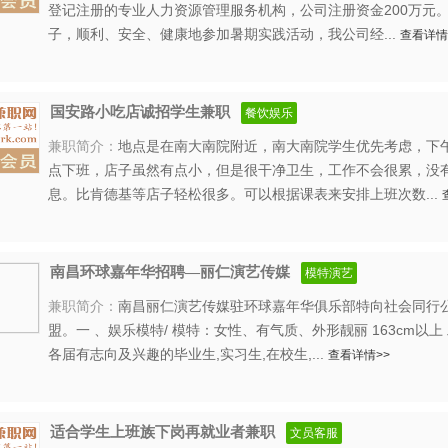
登记注册的专业人力资源管理服务机构，公司注册资金200万元。
子，顺利、安全、健康地参加暑期实践活动，我公司经...
查看详情
国安路小吃店诚招学生兼职
餐饮娱乐
兼职简介：
地点是在南大南院附近，南大南院学生优先考虑，下午
点下班，店子虽然有点小，但是很干净卫生，工作不会很累，没
息。比肯德基等店子轻松很多。可以根据课表来安排上班次数...
南昌环球嘉年华招聘—丽仁演艺传媒
模特演艺
兼职简介：
南昌丽仁演艺传媒驻环球嘉年华俱乐部特向社会同行
盟。一 、娱乐模特/ 模特：女性、有气质、外形靓丽 163cm以
各届有志向及兴趣的毕业生,实习生,在校生,...
查看详情>>
适合学生上班族下岗再就业者兼职
文员客服