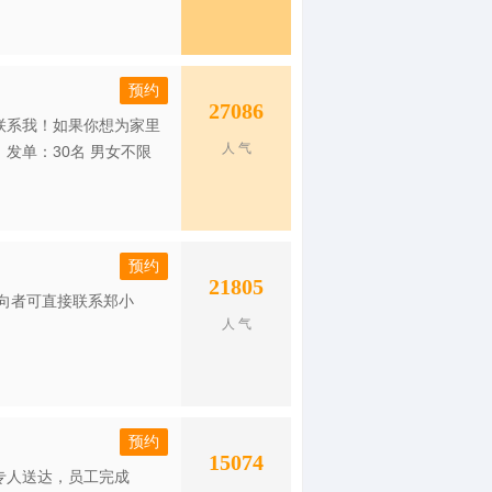
预约
27086
联系我！如果你想为家里
人 气
发单：30名 男女不限
预约
21805
向者可直接联系郑小
人 气
预约
15074
专人送达，员工完成