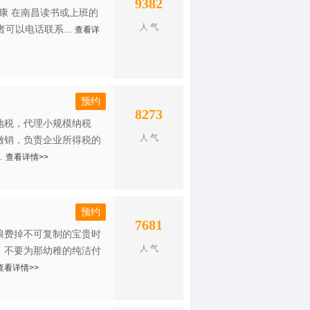
9382
健康 在南昌读书或上班的
人 气
者可以电话联系...
查看详
预约
8273
地税，代理小规模纳税
人 气
缴销，负责企业所得税的
.
查看详情>>
预约
7681
浪费掉不可复制的宝贵时
人 气
，不要为那幼稚的纯洁付
查看详情>>