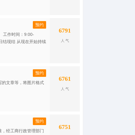
预约
6791
作时间：9:00-
人 气
结算：日结现结 从现在开始持续
预约
6761
写的文章等，将图片格式
人 气
预约
6751
准，经工商行政管理部门