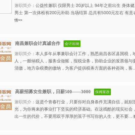
兼职简介：
公益性兼职 仅限男士 20岁以上 94年之前出生 身体
男士 第一次体检有200元补助 当场结算 总共有5000元左右 有意
情>>
南昌兼职会计真诚合作
会计出纳
兼职简介：
本人多年从事兼职会计工作，熟悉南昌各区县国税，
人，一般纳税人，服务业做账，报税业务，协助企业的发票领与
清缴，地方杂税费的缴纳，为客户提供税务方面的各种咨询，客..
高薪招募女生兼职，日薪500——3000
保姆家政
兼职简介：
这是个青春行业，只要你对自身条件充满自信，就别
光，为你将来的事业打下坚实的经济基础。在这残酷的现实社会
出一生的代价，不要用双手厚厚的茧子书写你的人生，更不要...