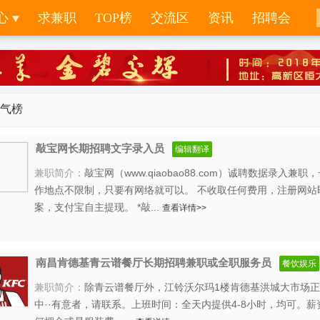
心
求兼职
TOP榜
交流区
资讯
招聘会
气榜
敲宝网长期招聘文字录入员
编辑翻译
兼职简介：
敲宝网（www.qiaobao88.com）诚聘数据录入兼
作地点不限制，只要有网络就可以。 不收取任何费用，注册网站
案，支付宝自主提现。 *敲...
查看详情>>
南昌肯德基青云谱餐厅长期招聘兼职或全职服务员
餐饮娱乐
兼职简介：
除青云谱餐厅外，江铃沃尔玛1楼肯德基洪城大市场
中··有意者，请联系。上班时间：全天内提供4-8小时，均可。