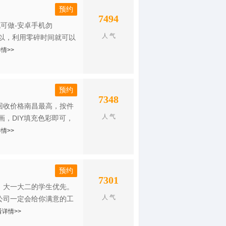
预约
7494
可做-安卓手机勿
人 气
以，利用零碎时间就可以
情>>
预约
7348
回收价格南昌最高，按件
人 气
，DIY填充色彩即可，
情>>
预约
7301
。大一大二的学生优先。
人 气
公司一定会给你满意的工
看详情>>