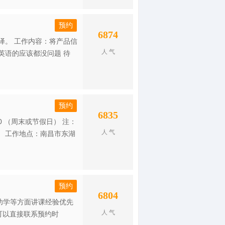
预约
6874
译。 工作内容：将产品信
人 气
英语的应该都没问题 待
预约
6835
9：30 （周末或节假日） 注：
人 气
 工作地点：南昌市东湖
预约
6804
功学等方面讲课经验优先
人 气
,可以直接联系预约时