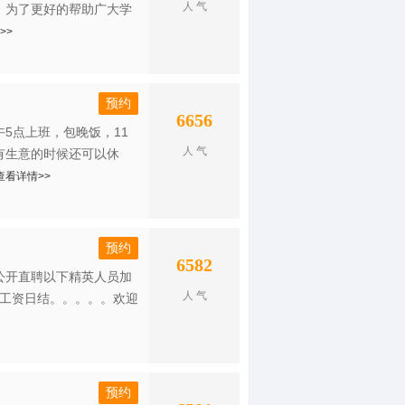
人 气
 为了更好的帮助广大学
>>
预约
6656
5点上班，包晚饭，11
人 气
有生意的时候还可以休
查看详情>>
预约
6582
公开直聘以下精英人员加
人 气
上 工资日结。。。。。欢迎
预约