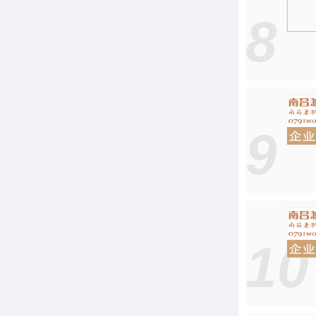
8
9
10