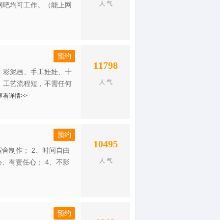
人 气
、网吧均可工作。（能上网
预约
11798
、彩泥画、手工娃娃、十
人 气
，工艺流程短，不需任何
查看详情>>
预约
10495
舍制作； 2、时间自由
人 气
、有责任心； 4、不影
预约