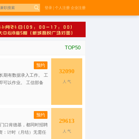
登录
|
个人注册
企业注册
TOP50
预约
32090
职，长期有数据录入工作。 工
人 气
即可以作业。 工信部备
预约
29613
正门口肯德基，都同时招聘
人 气
薪资：计时（月结）无需任