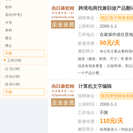
初中
跨境电商找兼职做产品翻译
高中(中专)
招聘单位：
翎正电子商务有
大专
上岗时间：
2000-1-1
本科
工作地点：
在家操作或任意地
硕士
50元/天
薪资待遇：
博士
兼职简介：
本公司主要从事跨境
不限
描述（颜色、材质、尺寸）等 要
工作计时
信息有很多重复， 比较简单。所
(1-3)小时
一个产品计费。
(3-6)小时
(6-9)小时
计算机文字编辑
不限
招聘单位：
陕西梦想网络有
上岗时间：
2000-1-1
工作地点：
不限
110元/天
薪资待遇：
兼职简介：
给商家录入一些杂志