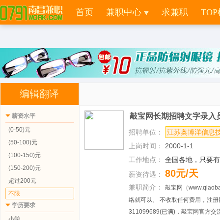
select work.*,work.id as workid,work_tp.id,work_tp.tp_name,cm.id,cm.cm_logo f
work.cpy_id=cm.id and work.cpy_pay>0 and work.cpy_time>0 order by work.cpy_d
首页
兼职中心
求兼职
TOP
编辑翻译
敲宝网长期招聘文字录入
薪资水平
(0-50)元
招聘单位：
江苏奥博洋信息
(50-100)元
上岗时间：
2000-1-1
(100-150)元
工作地点：
全国各地，只要有
(150-200)元
80元/天
薪资待遇：
超过200元
兼职简介：
敲宝网（www.qia
不限
络就可以。 不收取任何费用，注册
学历要求
311099689(已满)，敲宝网官方交
小学