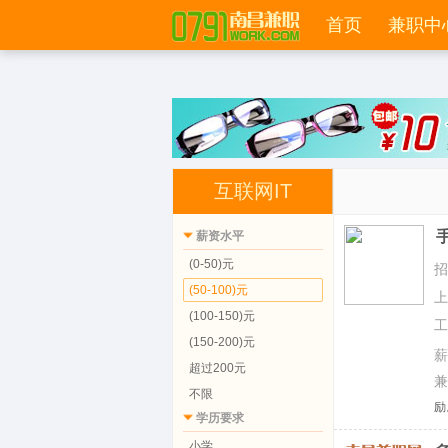
select work.*,work.id as workid,work_tp.id,work_tp.tp_name,cm.id,cm.cm_logo 
and work.cpy_time>0 order by work.cpy_date desc
首页
兼职中
互联网IT
薪资水平
(0-50)元
(50-100)元
(100-150)元
(150-200)元
超过200元
不限
励
学历要求
小学