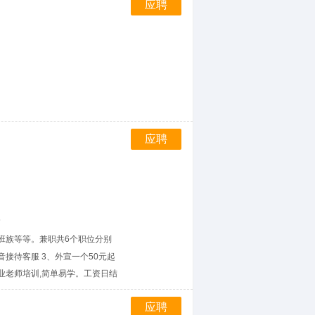
应聘
应聘
6
班族等等。兼职共6个职位分别
音接待客服 3、外宣一个50元起
有专业老师培训,简单易学。工资日结
应聘