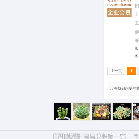
长
各
上一页
1
没有找到想要的
官