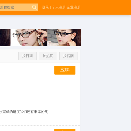
n=work_tp.id and work.cpy_id=cm.id and work.cpy_pay>50 and work.cpy_pay<100
登录
|
个人注册
企业注册
按日期
按热度
按薪酬
应聘
照完成的进度我们还有丰厚的奖