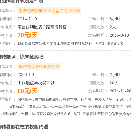
急招淘宝打包员发件员
招聘单位：
平潭综合实验区上为贸易有限公司
上岗时间：
2014-11-9
工作计时：
8小时
工作地点：
南昌西湖区孺子路南海行宫
招聘人数：
2人
70元/天
发布时间：
2015-8-18
薪资待遇：
兼职简介：
我们是做京东商城的 主要工作就是打包键盘鼠标，打包件 要男的2名
诚聘兼职，快来抢购吧
招聘单位：
信杰精英科技有限公司
上岗时间：
2000-1-1
工作计时：
2小时
工作地点：
工作地点学校就可以
招聘人数：
20人
80元/天
发布时间：
2014-11-2
薪资待遇：
兼职简介：
招聘条件：有电脑就能赚钱，待遇丰厚。适合者：在校大学生、宝妈、上
：1、淘宝拍单5—15元左右/单 ，做一单结算一单的工资 操作熟练者多劳多得. 2、语
、培训老师5、全职主持 底薪2200+提成奖金.6、淘宝 ,天猫客服 不用担心你不会,
招聘暑假在校的校园代理