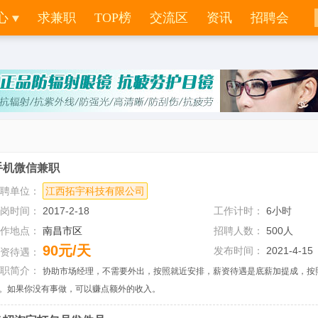
from work,work_tp,cm where work.dstate=0 and work.cpy_psn =14 and work.cpy_ps
心
求兼职
TOP榜
交流区
资讯
招聘会
手机微信兼职
招聘单位：
江西拓宇科技有限公司
上岗时间：
2017-2-18
工作计时：
6小时
工作地点：
南昌市区
招聘人数：
500人
90元/天
发布时间：
2021-4-15
薪资待遇：
兼职简介：
协助市场经理，不需要外出，按照就近安排，薪资待遇是底薪加提成，按
。如果你没有事做，可以赚点额外的收入。