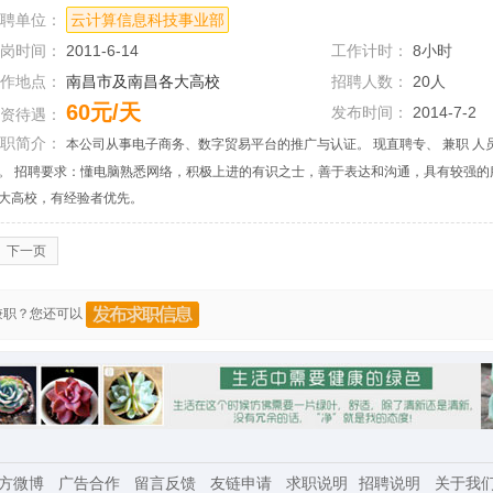
招聘单位：
云计算信息科技事业部
上岗时间：
2011-6-14
工作计时：
8小时
工作地点：
南昌市及南昌各大高校
招聘人数：
20人
60元/天
发布时间：
2014-7-2
薪资待遇：
兼职简介：
本公司从事电子商务、数字贸易平台的推广与认证。 现直聘专、 兼职 人员
。 招聘要求：懂电脑熟悉网络，积极上进的有识之士，善于表达和沟通，具有较强的
大高校，有经验者优先。
下一页
兼职？您还可以
方微博
广告合作
留言反馈
友链申请
求职说明
招聘说明
关于我